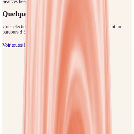
Séances liées
Quelques séances pour
reussite
.
Une sélection pour démarrer en autonomie. Le Cercle inclut un
parcours d’écoute si vous préférez être guidé·e.
Voir toutes les séances
Phobies
Parler en public avec sérénité
Cette séance d’hypnose vous aide à vous libérer de la peur de parler
en public, quelle que soit la situation : examen oral, entretien
d’embauche, conférence, pièce de théâtre, rendez-vous amoureux ou
simple prise de parole devant quelques personnes.
59 €
Téléchargement
Accès durable dans votre bibliothèque. Téléchargement inclus après
achat.