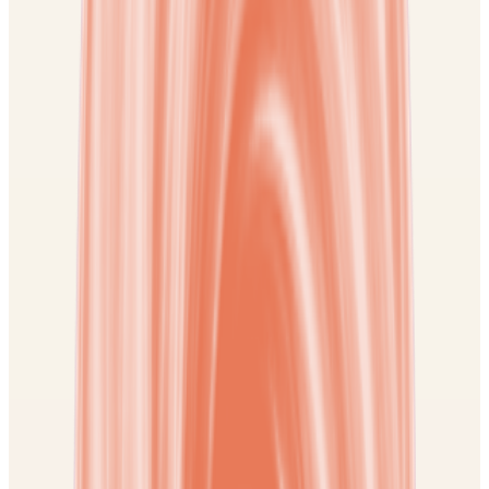
Voir la séance
Bien-être
SYNDROME DE L'IMPOSTEUR
Cette séance accompagne le sentiment de ne pas être à la hauteur et
invite à porter un regard plus juste sur ses capacités.
59 €
Téléchargement
Accès durable dans votre bibliothèque. Téléchargement inclus après
achat.
Voir la séance
Réussite & Carrière
Reprogrammer son inconscient pour la réussite
Vous avez des projets, des ambitions, mais quelque chose semble
vous retenir, comme un frein invisible ou une voix intérieure qui
murmure: « ce n’est pas pour toi ».
59 €
Téléchargement