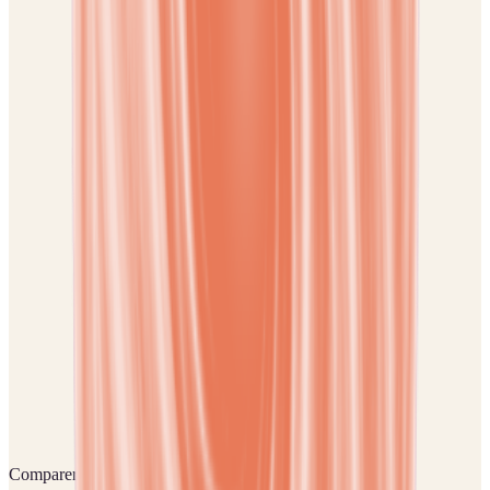
niveau de confiance en vous.
59 €
Téléchargement
Accès durable dans votre bibliothèque. Téléchargement inclus après
achat.
Voir la séance
Réussite & Carrière
Vaccin contre la faillite
L’état d’hypnose mobilise des ressources insoupçonnées en vous, et
vous donne alors des idées utiles, innovantes pour rebondir et
renflouer vos finances.
59 €
Téléchargement
Accès durable dans votre bibliothèque. Téléchargement inclus après
achat.
Voir la séance
Comparer