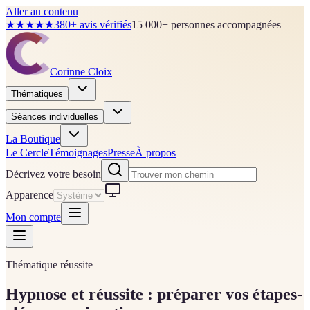
Aller au contenu
★★★★★
380+ avis vérifiés
15 000+ personnes accompagnées
Corinne Cloix
Thématiques
Séances individuelles
La Boutique
Le Cercle
Témoignages
Presse
À propos
Décrivez votre besoin
Apparence
Mon compte
Thématique réussite
Hypnose et réussite : préparer vos étapes-