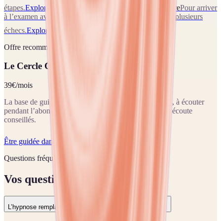
étapes.
Explorer cette situation
Permis de conduire
Pour arriver
à l’examen avec vos vrais moyens, surtout après un ou plusieurs
échecs.
Explorer cette situation
Offre recommandée
Le Cercle Corinne Cloix
39€/mois
La base de guidance : 4 séances à choisir chaque mois, à écouter
pendant l’abonnement, avec des repères et parcours d’écoute
conseillés.
Être guidée dans Le Cercle
Questions fréquentes
Vos questions, réponses claires.
L’hypnose remplace-t-elle la préparation classique ?