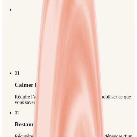
0
1
Calmer la pression
Réduire l’agitation mentale qui empêche de mobiliser ce que
vous savez déjà.
0
2
Restaurer la confiance
Récupérer l’ancrage dans vos ressources, sans dépendre d’un