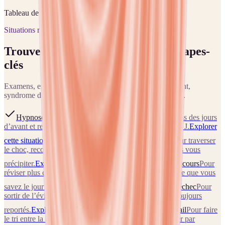
Tableau de
3
formules sur
5
colonnes.
Situations réussite
Trouver la bonne porte pour vos étapes-
clés
Examens, entretien, reconversion, sortie d’un licenciement,
syndrome de l’imposteur — chaque situation a son angle.
Hypnose et entretien d’embauche
Pour calmer le stress des jours
d’avant et retrouver vos moyens face au recruteur le jour J.
Explorer
cette situation
Rebondir après un licenciement
Pour traverser
le choc, reconstruire la confiance et préparer la suite sans vous
précipiter.
Explorer cette situation
Examens et concours
Pour
réviser plus calme, dormir avant l’épreuve et accéder à ce que vous
savez le jour J.
Explorer cette situation
Peur de l’échec
Pour
sortir de l’évitement, du perfectionnisme et des projets toujours
reportés.
Explorer cette situation
Changer de travail
Pour faire
le tri entre la peur utile et la peur automatique, et avancer par