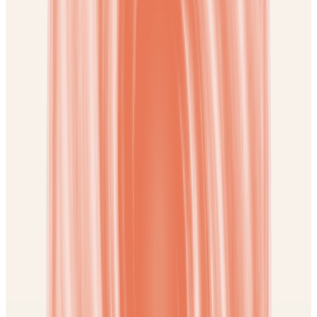
Accès durable dans votre bibliothèque. Téléchargement inclus après
achat.
Voir la séance
Réussite & Carrière
Réussir l'examen du permis de conduire
Cette session vous permettra de dédramatiser vos échecs précédents
et d'arriver confiant à l'examen.
59 €
Téléchargement
Accès durable dans votre bibliothèque. Téléchargement inclus après
achat.
Voir la séance
Réussite & Carrière
Réussir son entretien d'embauche
Outre vos compétences, c’est votre attitude qui sera évaluée, votre