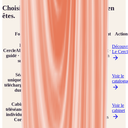
Choisir le bon format selon où vous en
êtes.
Choisir le bon format selon où vous en êtes.
Format
Pour qui
Tarif
Engagement
Action
Vous voulez
Le
être
Sans
Découvr
Cercle
Abonnement
accompagné·e
39 € /
engagement ·
Le Cercl
guidé · repères +
dans la durée
mois
résiliation en
suivi
et avoir un
ligne
cadre clair.
Vous voulez
Séance
Voir le
tester une
59 € ·
Aucun ·
unique
Audio à
catalogu
séance précise
achat
accès à vie
télécharger · accès
sans
unique
après achat
durable
abonnement.
Vous voulez
80 € · 1
Cabinet ou
un travail sur-
h ·
Voir le
Au cas par
téléséance
Séance
mesure en
public ·
cabinet
cas · sur
individuelle avec
direct, en
ou 59 €
rendez-vous
Corinne
visio ou au
pour les
cabinet.
membres