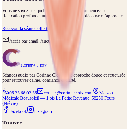
Vous ne savez pas quelle séance choisir ? Commencez par
Relaxation profonde, une écoute offerte pour découvrir l’approche.
Recevoir la séance offerte
Accès par email. Aucun engagement.
Corinne Cloix
Séances audio par Corinne Cloix. Une approche douce et structurée
pour retrouver calme, confiance et clarté.
06 23 68 02 36
contact@corinnecloix.com
Maison
Médicale Beausoleil — 1 bis La Petite Revenue, 58250 Fours
(Nièvre)
Facebook
Instagram
Trouver